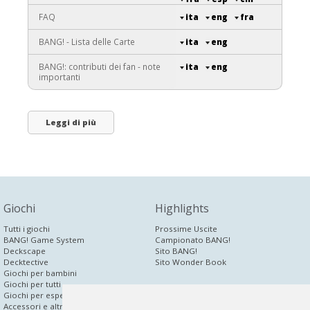
FAQ
ita
eng
fra
BANG! - Lista delle Carte
ita
eng
BANG!: contributi dei fan - note
ita
eng
importanti
Leggi di più
Giochi
Highlights
Tutti i giochi
Prossime Uscite
BANG! Game System
Campionato BANG!
Deckscape
Sito BANG!
Decktective
Sito Wonder Book
Giochi per bambini
Giochi per tutti
dV Corporate
Giochi per esperti
Accessori e altri prodotti
News