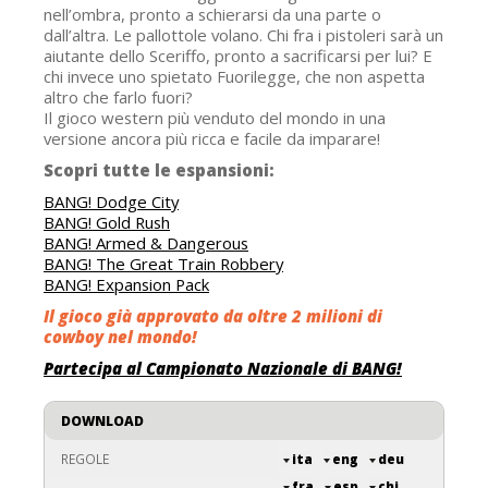
nell’ombra, pronto a schierarsi da una parte o
dall’altra. Le pallottole volano. Chi fra i pistoleri sarà un
aiutante dello Sceriffo, pronto a sacrificarsi per lui? E
chi invece uno spietato Fuorilegge, che non aspetta
altro che farlo fuori?
Il gioco western più venduto del mondo in una
versione ancora più ricca e facile da imparare!
Scopri tutte le espansioni:
BANG! Dodge City
BANG! Gold Rush
BANG! Armed & Dangerous
BANG! The Great Train Robbery
BANG! Expansion Pack
Il gioco già approvato da oltre 2 milioni di
cowboy nel mondo!
Partecipa al
Campionato Nazionale di BANG!
DOWNLOAD
REGOLE
ita
eng
deu
fra
esp
chi