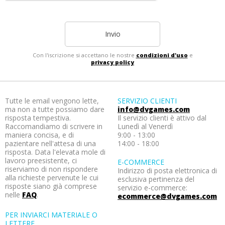
Invio
Con l'iscrizione si accettano le nostre
condizioni d'uso
e
privacy policy
Tutte le email vengono lette,
SERVIZIO CLIENTI
ma non a tutte possiamo dare
info@dvgames.com
risposta tempestiva.
Il servizio clienti è attivo dal
Raccomandiamo di scrivere in
Lunedì al Venerdì
maniera concisa, e di
9:00 - 13:00
pazientare nell'attesa di una
14:00 - 18:00
risposta. Data l'elevata mole di
lavoro preesistente, ci
E-COMMERCE
riserviamo di non rispondere
Indirizzo di posta elettronica di
alla richieste pervenute le cui
esclusiva pertinenza del
risposte siano già comprese
servizio e-commerce:
nelle
FAQ
.
ecommerce@dvgames.com
PER INVIARCI MATERIALE O
LETTERE