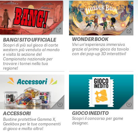
WONDER BOOK
BANG! SITO UFFICIALE
Vivi un'esperienza immersiva
Scopri di più sul gioco di carte
grazie al primo gioco da tavolo
western più venduto al mondo
con dei pop-up 3D interattivi!
e visita la sezione del
Campionato nazionale per
trovare i tornei nella tua
regione!
GIOCO INEDITO
ACCESSORI
Scopri il concorso per game
Bustine protettive Gamma X,
designer.
Geekbox per le tue componenti
di gioco e molto altro!