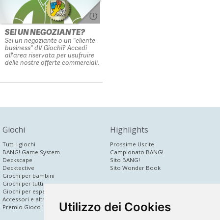
SEI UN NEGOZIANTE?
Sei un negoziante o un "cliente
business" dV Giochi? Accedi
all'area riservata per usufruire
delle nostre offerte commerciali.
Giochi
Highlights
Tutti i giochi
Prossime Uscite
BANG! Game System
Campionato BANG!
Deckscape
Sito BANG!
Decktective
Sito Wonder Book
Giochi per bambini
Giochi per tutti
dV Corporate
Giochi per esperti
Accessori e altri prodotti
News
Utilizzo dei Cookies
Premio Gioco Inedito
Chi siamo
Area press