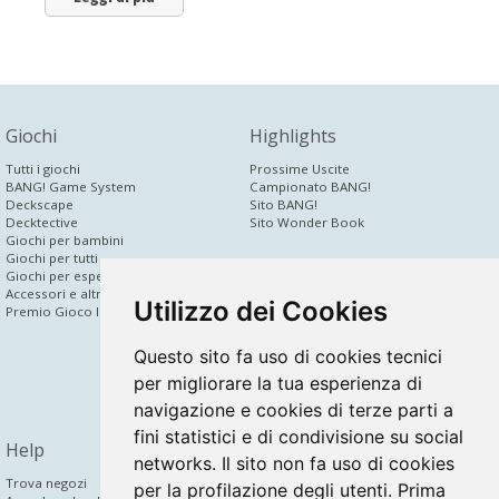
Giochi
Highlights
Tutti i giochi
Prossime Uscite
BANG! Game System
Campionato BANG!
Deckscape
Sito BANG!
Decktective
Sito Wonder Book
Giochi per bambini
Giochi per tutti
dV Corporate
Giochi per esperti
Accessori e altri prodotti
News
Utilizzo dei Cookies
Premio Gioco Inedito
Chi siamo
Area press
Gioco inedito
Questo sito fa uso di cookies tecnici
Area rivenditori
per migliorare la tua esperienza di
Partner
Bridge to Digital
navigazione e cookies di terze parti a
fini statistici e di condivisione su social
Help
Community
networks. Il sito non fa uso di cookies
Trova negozi
Facebook
per la profilazione degli utenti. Prima