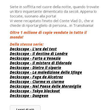
Siete in soffitta nel cuore della notte, quando trovate
un libro inquietante dimenticato da secoli. Appena lo
toccate, suonano alla porta!
Vi viene recapitato l’invito del Conte Vlad D., che vi
chiede di riportarglielo di persona... in Transilvania!
Oltre 1 milione di copie vendute in tutto il
mondo!
Della stessa serie:
Deckscape - L'ora del test
Deckscape - Il destino di Londra
Deckscape - Furto a Venezia
Deckscape - Il mistero di Eldorado
Deckscape - Dietro il sipario
Deckscape - La maledizione della Sfinge
Deckscape - Fuga da Alcatraz
Deckscape - Ciurma vs ciurma
Deckscape - Nel Paese delle Meraviglie
Deckscape - Tokyo blackout
Deckscape - Dungeon
Leggi di più