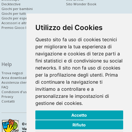
Decktective
Sito Wonder Book
Giochi per bambini
Giochi per tutti
dV Corporate
Giochi per esperti
Accessori e altri prodotti
News
Utilizzo dei Cookies
Premio Gioco Inedito
Chi siamo
Area press
Gioco inedito
Questo sito fa uso di cookies tecnici
Area rivenditori
per migliorare la tua esperienza di
Partner
Bridge to Digital
navigazione e cookies di terze parti a
fini statistici e di condivisione su social
Help
Community
networks. Il sito non fa uso di cookies
Trova negozi
Facebook
per la profilazione degli utenti. Prima
Area download
Twitter
di continuare la navigazione ti
Assistenza clienti
YouTube
FAQ
Instagram
invitiamo a controllare e a
Condizioni d'uso
Newsletter
personalizzare le impostazioni di
Privacy
Contatti
gestione dei cookies.
Accetto
Rifiuto