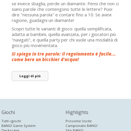
se invece sbaglia, perde un diamante. Pensi che non ci
siano parole che contengono tutte le lettere? Puoi
dire "nessuna parola" e contare fino a 10. Se avevi
ragione, guadagni un diamante!
Scopri tutte le varianti di gioco: quella semplificata,
adatta ai bambini, quella avanzata, per i giocatori più
"navigati", e quella party per chi vuole una modalità di
gioco più movimentata.
Si spiega in tre parole: il regolamento è facile...
come bere un bicchier d'acqua!
Leggi di più
Giochi
Highlights
Tutti i giochi
Prossime Uscite
BANG! Game System
Campionato BANG!
Deckscape
Sito BANG!