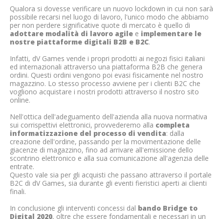
Qualora si dovesse verificare un nuovo lockdown in cui non sarà
possibile recarsi nel luogo di lavoro, l'unico modo che abbiamo
per non perdere significative quote di mercato è quello di
adottare modalità di lavoro agile
e
implementare le
nostre piattaforme digitali B2B e B2C
.
Infatti, dV Games vende i propri prodotti ai negozi fisici italiani
ed internazionali attraverso una piattaforma B2B che genera
ordini. Questi ordini vengono poi evasi fisicamente nel nostro
magazzino. Lo stesso processo avviene per i clienti B2C che
vogliono acquistare i nostri prodotti attraverso il nostro sito
online.
Nell'ottica dell'adeguamento dell'azienda alla nuova normativa
sui corrispettivi elettronici, provvederemo alla
completa
informatizzazione del processo di vendita
: dalla
creazione dell'ordine, passando per la movimentazione delle
giacenze di magazzino, fino ad arrivare all'emissione dello
scontrino elettronico e alla sua comunicazione all'agenzia delle
entrate.
Questo vale sia per gli acquisti che passano attraverso il portale
B2C di dV Games, sia durante gli eventi fieristici aperti ai clienti
finali.
In conclusione gli interventi concessi dal
bando Bridge to
Digital 2020
, oltre che essere fondamentali e necessari in un