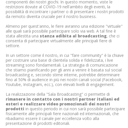
componenti dei nostri giochi. In questo momento, viste le
restrizioni dovute al COVID-19 nell'ambito degli eventi, la
possibilità di incontrare i partner o di presentare i nostri prodotti
da remoto diventa cruciale per il nostro business.
Almeno per quest'anno, le fiere avranno una edizione "virtuale"
alle quali sarà possibile partecipare solo via web. A tal fine è
stata allestita una
stanza adibita al broadcasting
, che ci
consenta di partecipare virtualmente alle principali fiere di
settore.
In un settore come il nostro, in cui "fare community" è la chiave
per costruire una base di clientela solida e fidelizzata, i live
streaming sono fondamentali. La strategia di comunicazione
che stiamo pianificando per gli anni a venire è basata sul social
broadcasting e, secondo stime interne, potrebbe determinare
fino al 50% di audience in più nei nostri canali social (Facebook,
Youtube, Instagram, ecc.), con elevati livelli di engagement.
La realizzazione della "Sala Broadcasting" ci permette di
rimanere in contatto con i nostri partner italiani ed
esteri e realizzare video promozionali dei nostri
prodotti
in questo periodo in cui non sarà possibile partecipare
fisicamente alle principali fiere nazionali ed internazionali, che
ribadiamo essere il canale per eccellenza volto alla
presentazione di prodotti editoriali.