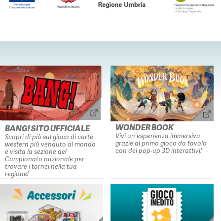
WONDER BOOK
BANG! SITO UFFICIALE
Vivi un'esperienza immersiva
Scopri di più sul gioco di carte
grazie al primo gioco da tavolo
western più venduto al mondo
con dei pop-up 3D interattivi!
e visita la sezione del
Campionato nazionale per
trovare i tornei nella tua
regione!