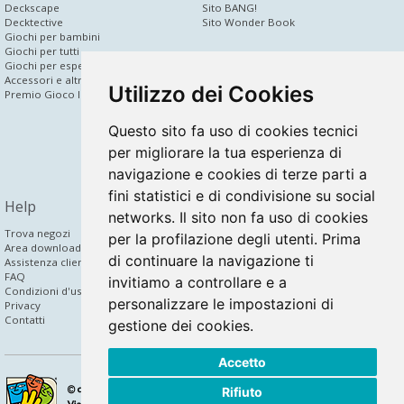
Deckscape
Sito BANG!
Decktective
Sito Wonder Book
Giochi per bambini
Giochi per tutti
dV Corporate
Giochi per esperti
Accessori e altri prodotti
News
Utilizzo dei Cookies
Premio Gioco Inedito
Chi siamo
Area press
Gioco inedito
Questo sito fa uso di cookies tecnici
Area rivenditori
per migliorare la tua esperienza di
Partner
Bridge to Digital
navigazione e cookies di terze parti a
fini statistici e di condivisione su social
Help
Community
networks. Il sito non fa uso di cookies
Trova negozi
Facebook
per la profilazione degli utenti. Prima
Area download
Twitter
di continuare la navigazione ti
Assistenza clienti
YouTube
FAQ
Instagram
invitiamo a controllare e a
Condizioni d'uso
Newsletter
personalizzare le impostazioni di
Privacy
Contatti
gestione dei cookies.
Accetto
Rifiuto